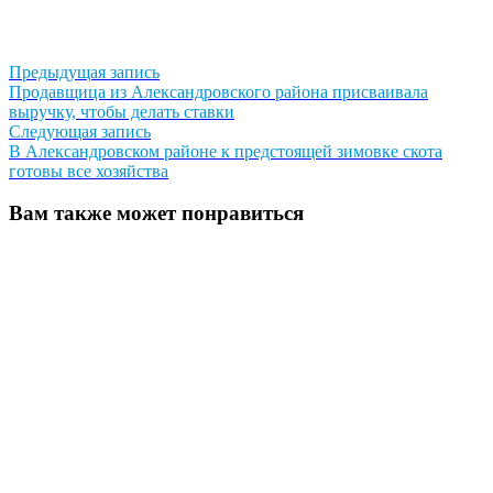
Навигация
Предыдущая
Предыдущая запись
запись:
Продавщица из Александровского района присваивала
по
выручку, чтобы делать ставки
записям
Следующая
Следующая запись
запись:
В Александровском районе к предстоящей зимовке скота
готовы все хозяйства
Вам также может понравиться