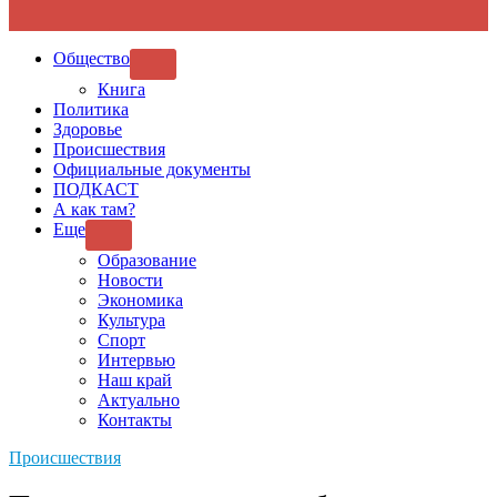
Общество
SHOW
SUB
Книга
MENU
Политика
Здоровье
Происшествия
Официальные документы
ПОДКАСТ
А как там?
Еще
SHOW
SUB
Образование
MENU
Новости
Экономика
Культура
Спорт
Интервью
Наш край
Актуально
Контакты
Происшествия