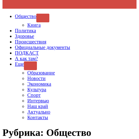
Общество
SHOW
SUB
Книга
MENU
Политика
Здоровье
Происшествия
Официальные документы
ПОДКАСТ
А как там?
Еще
SHOW
SUB
Образование
MENU
Новости
Экономика
Культура
Спорт
Интервью
Наш край
Актуально
Контакты
Рубрика:
Общество