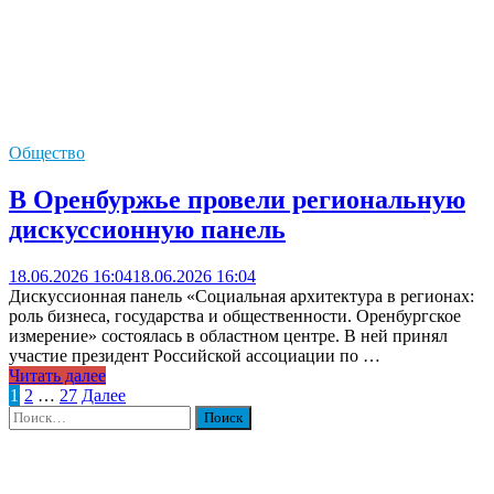
Общество
В Оренбуржье провели региональную
дискуссионную панель
18.06.2026 16:04
18.06.2026 16:04
Дискуссионная панель «Социальная архитектура в регионах:
роль бизнеса, государства и общественности. Оренбургское
измерение» состоялась в областном центре. В ней принял
участие президент Российской ассоциации по …
Читать далее
Пагинация
1
2
…
27
Далее
Найти:
записей