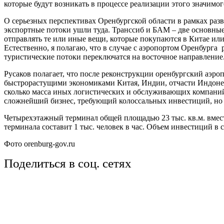
которые будут возникать в процессе реализации этого значимо
О серьезных перспективах Оренбургской области в рамках раз
экспортные потоки ушли туда. Транссиб и БАМ – две основные 
отправлять те или иные вещи, которые покупаются в Китае ил
Естественно, я полагаю, что в случае с аэропортом Оренбурга 
туристические потоки переключатся на восточное направление. 
Русаков полагает, что после реконструкции оренбургский аэро
быстрорастущими экономиками Китая, Индии, отчасти Индонезии,
сколько масса иных логистических и обслуживающих компаний, 
сложнейший бизнес, требующий колоссальных инвестиций, но 
Четырехэтажный терминал общей площадью 23 тыс. кв.м. вмест
терминала составит 1 тыс. человек в час. Объем инвестиций в с
Фото orenburg-gov.ru
Поделиться в соц. сетях