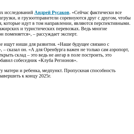
ких исследований
Андрей Русаков
. «Сейчас фактически все
грузки, и грузоотправители соревнуются друг с другом, чтобы
, которые идут в том направлении, являются перспективными.
ссажирских и туристических перевозках. Ведь многие
н поменяется», – рассуждает эксперт.
ые ищут ниши для развития. «Наше будущее связано с
– сказал он. «А для Оренбурга важен не только сам аэропорт,
ыть склад – это ведь не ангар в поле построить, это
обавил собеседник «Клуба Регионов».
у матери и ребенка, медпункт. Пропускная способность
завершить к концу 2025г.