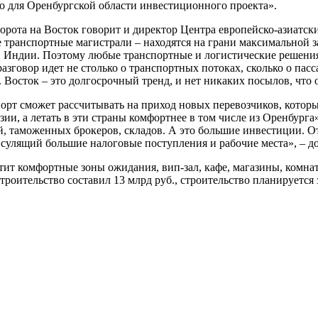
го для Оренбургской области инвестиционного проекта».
ворота на Восток говорит и директор Центра европейско-азиатс
транспортные магистрали – находятся на грани максимальной за
и Индии. Поэтому любые транспортные и логистические решения
разговор идет не столько о транспортных потоках, сколько о па
Восток – это долгосрочный тренд, и нет никаких посылов, что о
порт сможет рассчитывать на приход новых перевозчиков, котор
 а летать в эти страны комфортнее в том числе из Оренбурга», 
таможенных брокеров, складов. А это большие инвестиции. Откр
сулящий большие налоговые поступления и рабочие места», – д
ит комфортные зоны ожидания, вип-зал, кафе, магазины, комнат
троительство составил 13 млрд руб., строительство планируется 