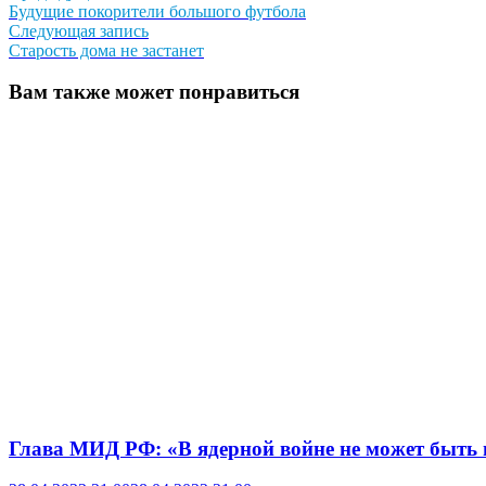
запись:
Будущие покорители большого футбола
по
Следующая
Следующая запись
записям
запись:
Старость дома не застанет
Вам также может понравиться
Глава МИД РФ: «В ядерной войне не может быть 