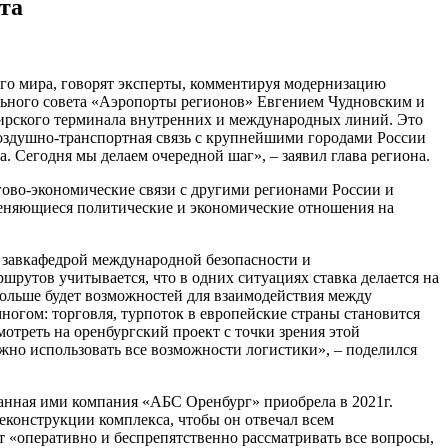
та
ого мира, говорят эксперты, комментируя модернизацию
льного совета «Аэропорты регионов» Евгением Чудновским и
жирского терминала внутренних и международных линий. Это
Воздушно-транспортная связь с крупнейшими городами России
 Сегодня мы делаем очередной шаг», – заявил глава региона.
гово-экономические связи с другими регионами России и
меняющиеся политические и экономические отношения на
ит завкафедрой международной безопасности и
шрутов учитывается, что в одних ситуациях ставка делается на
 больше будет возможностей для взаимодействия между
многом: торговля, турпоток в европейские страны становится
отреть на оренбургский проект с точки зрения этой
ужно использовать все возможности логистики», – поделился
анная ими компания «АБС Оренбург» приобрела в 2021г.
реконструкции комплекса, чтобы он отвечал всем
т «оперативно и беспрепятственно рассматривать все вопросы,