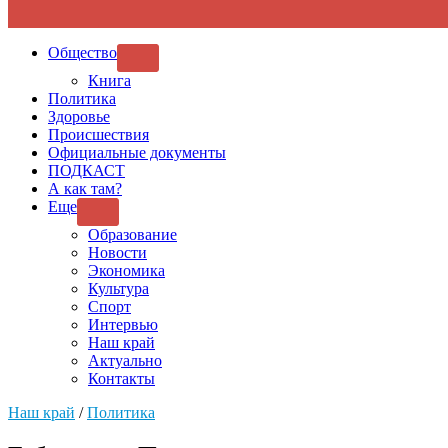
Общество
SHOW
SUB
Книга
MENU
Политика
Здоровье
Происшествия
Официальные документы
ПОДКАСТ
А как там?
Еще
SHOW
SUB
Образование
MENU
Новости
Экономика
Культура
Спорт
Интервью
Наш край
Актуально
Контакты
Наш край
/
Политика