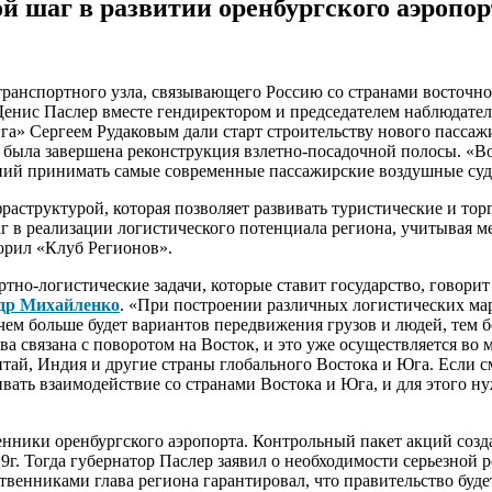
й шаг в развитии оренбургского аэропор
 транспортного узла, связывающего Россию со странами восточн
 Денис Паслер вместе гендиректором и председателем наблюдате
га» Сергеем Рудаковым дали старт строительству нового пасса
г. была завершена реконструкция взлетно-посадочной полосы. «
ний принимать самые современные пассажирские воздушные суда.
аструктурой, которая позволяет развивать туристические и тор
г в реализации логистического потенциала региона, учитывая 
орил «Клуб Регионов».
ртно-логистические задачи, которые ставит государство, говор
др Михайленко
. «При построении различных логистических мар
и чем больше будет вариантов передвижения грузов и людей, тем
ва связана с поворотом на Восток, и это уже осуществляется во 
ай, Индия и другие страны глобального Востока и Юга. Если см
вать взаимодействие со странами Востока и Юга, и для этого н
нники оренбургского аэропорта. Контрольный пакет акций созд
9г. Тогда губернатор Паслер заявил о необходимости серьезной 
твенниками глава региона гарантировал, что правительство буде