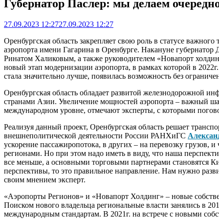
Губернатор Паслер: мы делаем очередно
27.09.2023 12:27
27.09.2023 12:27
Оренбургская область закрепляет свою роль в статусе важного
аэропорта имени Гагарина в Оренбурге. Накануне губернатор
Ринатом Халиковым, а также руководителем «Новапорт холдин
новый этап модернизации аэропорта, в рамках которой в 2022
стала значительно лучше, появилась возможность без ограниче
Оренбургская область обладает развитой железнодорожной инфр
странами Азии. Увеличение мощностей аэропорта – важный ша
международном уровне, отмечают эксперты, с которыми погов
Реализуя данный проект, Оренбургская область решает транспо
внешнеполитической деятельности России РАНХиГС
Алексан
ускорение пассажиропотока, в других – на перевозку грузов, 
регионами. Но при этом надо иметь в виду, что наша перспекти
все меньше, а основными торговыми партнерами становятся Кит
перспективы, то это правильное направление. Нам нужно разви
своим мнением эксперт.
«Аэропорты Регионов» и «Новапорт Холдинг» – новые собстве
Поиском нового владельца региональные власти занялись в 201
международным стандартам. В 2021г. на встрече с новыми собс