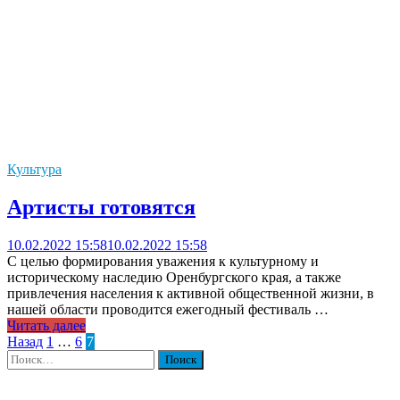
Культура
Артисты готовятся
10.02.2022 15:58
10.02.2022 15:58
С целью формирования уважения к культурному и
историческому наследию Оренбургского края, а также
привлечения населения к активной общественной жизни, в
нашей области проводится ежегодный фестиваль …
Читать далее
Пагинация
Назад
1
…
6
7
Найти:
записей