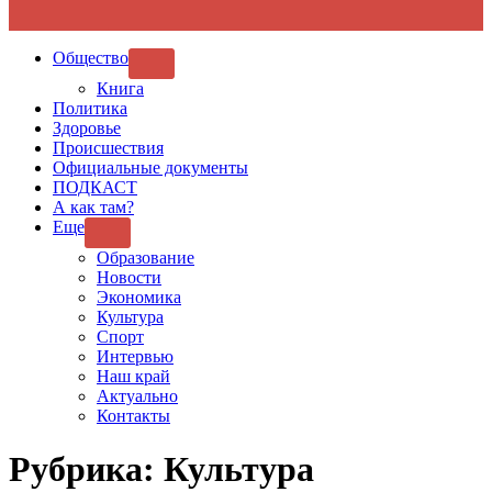
Общество
SHOW
SUB
Книга
MENU
Политика
Здоровье
Происшествия
Официальные документы
ПОДКАСТ
А как там?
Еще
SHOW
SUB
Образование
MENU
Новости
Экономика
Культура
Спорт
Интервью
Наш край
Актуально
Контакты
Рубрика:
Культура