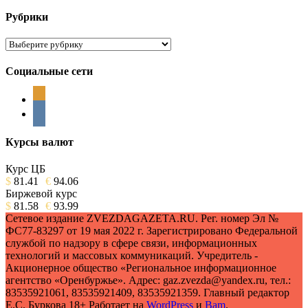
Рубрики
Рубрики
Социальные сети
odnoklassniki
vkontakte
Курсы валют
Курс ЦБ
$
81.41
€
94.06
Биржевой курс
$
81.58
€
93.99
Сетевое издание ZVEZDAGAZETA.RU. Рег. номер Эл №
ФС77-83297 от 19 мая 2022 г. Зарегистрировано Федеральной
службой по надзору в сфере связи, информационных
технологий и массовых коммуникаций. Учредитель -
Акционерное общество «Региональное информационное
агентство «Оренбуржье». Адрес: gaz.zvezda@yandex.ru, тел.:
83535921061, 83535921409, 83535921359. Главный редактор
Е.С. Буркова 18+ Работает на
WordPress
и
Bam
.