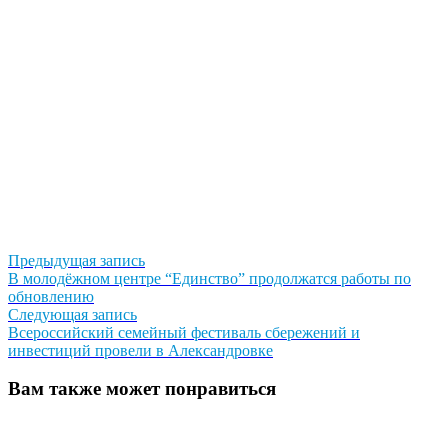
Навигация
Предыдущая
Предыдущая запись
запись:
В молодёжном центре “Единство” продолжатся работы по
по
обновлению
записям
Следующая
Следующая запись
запись:
Всероссийский семейный фестиваль сбережений и
инвестиций провели в Александровке
Вам также может понравиться