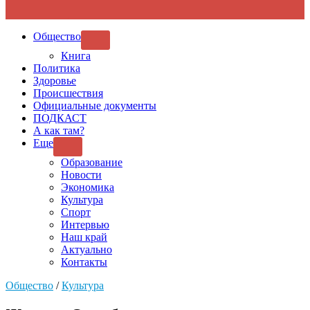
Общество
SHOW
SUB
Книга
MENU
Политика
Здоровье
Происшествия
Официальные документы
ПОДКАСТ
А как там?
Еще
SHOW
SUB
Образование
MENU
Новости
Экономика
Культура
Спорт
Интервью
Наш край
Актуально
Контакты
Общество
/
Культура