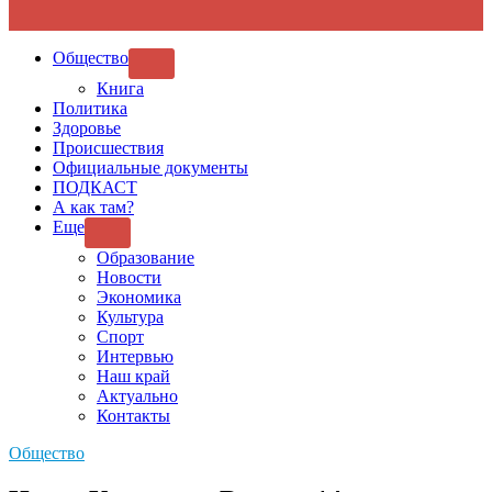
Общество
SHOW
SUB
Книга
MENU
Политика
Здоровье
Происшествия
Официальные документы
ПОДКАСТ
А как там?
Еще
SHOW
SUB
Образование
MENU
Новости
Экономика
Культура
Спорт
Интервью
Наш край
Актуально
Контакты
Общество