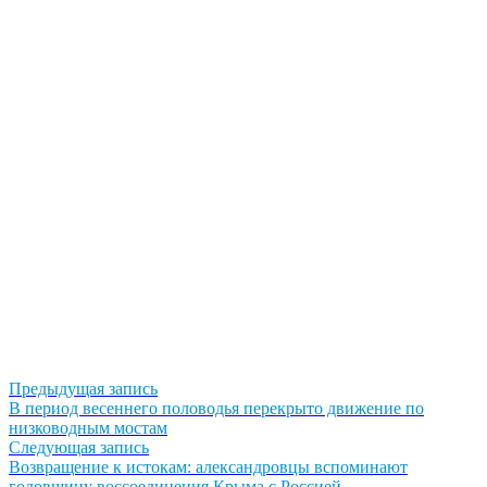
Навигация
Предыдущая
Предыдущая запись
запись:
В период весеннего половодья перекрыто движение по
по
низководным мостам
записям
Следующая
Следующая запись
запись:
Возвращение к истокам: александровцы вспоминают
годовщину воссоединения Крыма с Россией