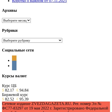
Коротко о важном от 07.11.2025
Архивы
Архивы
Рубрики
Рубрики
Социальные сети
odnoklassniki
vkontakte
Курсы валют
Курс ЦБ
$
82.17
€
94.84
Биржевой курс
$
82.52
€
95.39
Сетевое издание ZVEZDAGAZETA.RU. Рег. номер Эл №
ФС77-83297 от 19 мая 2022 г. Зарегистрировано Федеральной