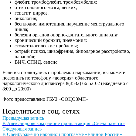
флебит, тромбофлебит, тромбоэмболия;
отёк головного мозга, лёгких;
гепатит, цирроз;
онкология;
бесплодие, импотенция, нарушение менструального
цикла;
болезни органов опорно-двигательного аппарата;
хронический бронхит, пневмония;
стоматологические проблемы;
острый психоз, шизофрения, биполярное расстройство,
паранойя;
ВИЧ, СПИД, сепсис.
Если вы столкнулись с проблемой наркомании, вы можете
позвонить по телефону «доверия» областного
наркологического диспансера 8(3532) 66-52-62 (ежедневно с
8:00 до 20:00)
Фото предоставлено ГБУЗ «ООЦОЗМП»
Поделиться в соц. сетях
Навигация
Предыдущая
Предыдущая запись
запись:
В Александровском районе прошла акция «Свеча памяти»
по
Следующая
Следующая запись
записям
запись:
В Оренбуржье по народной программе «Единой России»