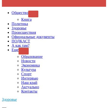
Общество
SHOW
SUB
Книга
MENU
Политика
Здоровье
Происшествия
Официальные документы
ПОДКАСТ
А как там?
Еще
SHOW
SUB
Образование
MENU
Новости
Экономика
Культура
Спорт
Интервью
Наш край
Актуально
Контакты
Здоровье