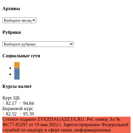
Архивы
Архивы
Рубрики
Рубрики
Социальные сети
odnoklassniki
vkontakte
Курсы валют
Курс ЦБ
$
82.17
€
94.84
Биржевой курс
$
82.52
€
95.39
Сетевое издание ZVEZDAGAZETA.RU. Рег. номер Эл №
ФС77-83297 от 19 мая 2022 г. Зарегистрировано Федеральной
службой по надзору в сфере связи, информационных