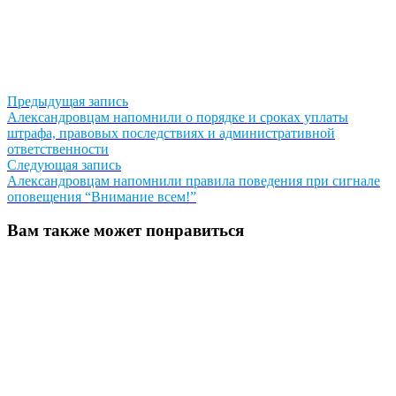
Навигация
Предыдущая
Предыдущая запись
запись:
Александровцам напомнили о порядке и сроках уплаты
по
штрафа, правовых последствиях и административной
записям
ответственности
Следующая
Следующая запись
запись:
Александровцам напомнили правила поведения при сигнале
оповещения “Внимание всем!”
Вам также может понравиться