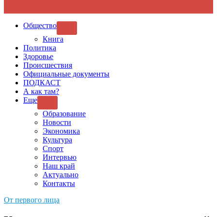
Общество
SHOW
SUB
Книга
MENU
Политика
Здоровье
Происшествия
Официальные документы
ПОДКАСТ
А как там?
Еще
SHOW
SUB
Образование
MENU
Новости
Экономика
Культура
Спорт
Интервью
Наш край
Актуально
Контакты
От первого лица