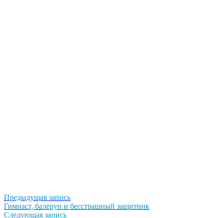
Навигация
Предыдущая
Предыдущая запись
запись:
Гимнаст, балерун и бесстрашный защитник
по
Следующая
Следующая запись