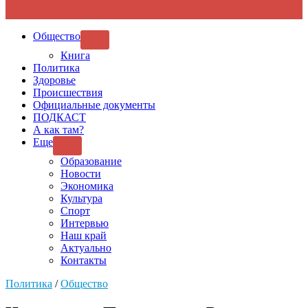
Общество
SHOW
SUB
Книга
MENU
Политика
Здоровье
Происшествия
Официальные документы
ПОДКАСТ
А как там?
Еще
SHOW
SUB
Образование
MENU
Новости
Экономика
Культура
Спорт
Интервью
Наш край
Актуально
Контакты
Политика
/
Общество