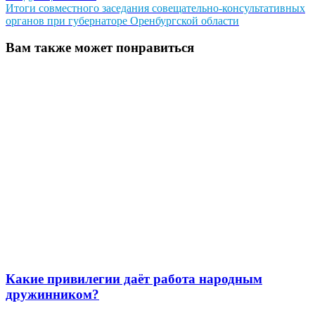
записям
запись:
Итоги совместного заседания совещательно-консультативных
органов при губернаторе Оренбургской области
Вам также может понравиться
Какие привилегии даёт работа народным
дружинником?